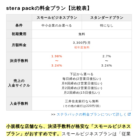
stera packの料金プラン【比較表】
スモールビジネスプラン
スタンダードプラン
条件
中小企業のみ選べる
特になし
初期費用
無料
3,300円/月
月額料金
初年度無料
1.98%
2.7%
決済手数料
〜
〜
3.24%
3.24%
下記から選べる
毎日締め(2営業日後払い)
売上の
月6回締め(2営業日後払い)
入金サイクル
月2回締め(2営業日後払い)
月2回締め(15日後払い)
三井住友銀行なら無料
入金手数料
（その他の銀行は220円/回）
>>
ステラパックの料金プランについて詳しく
小規模な店舗なら、決済手数料が格安な「スモールビジネス
プラン」がおすすめです。
スモールビジネスプランは「従業