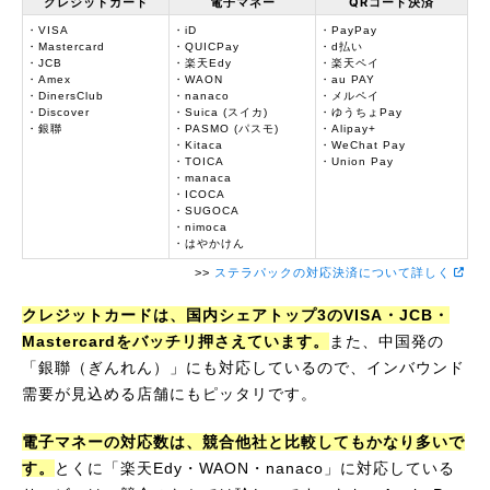
クレジットカード
電子マネー
QRコード決済
・VISA
・iD
・PayPay
・Mastercard
・QUICPay
・d払い
・JCB
・楽天Edy
・楽天ペイ
・Amex
・WAON
・au PAY
・DinersClub
・nanaco
・メルペイ
・Discover
・Suica (スイカ)
・ゆうちょPay
・銀聯
・PASMO (パスモ)
・Alipay+
・Kitaca
・WeChat Pay
・TOICA
・Union Pay
・manaca
・ICOCA
・SUGOCA
・nimoca
・はやかけん
>>
ステラパックの対応決済について詳しく
クレジットカードは、国内シェアトップ3のVISA・JCB・
Mastercardをバッチリ押さえています。
また、中国発の
「銀聯（ぎんれん）」にも対応しているので、インバウンド
需要が見込める店舗にもピッタリです。
電子マネーの対応数は、競合他社と比較してもかなり多いで
す。
とくに「楽天Edy・WAON・nanaco」に対応している