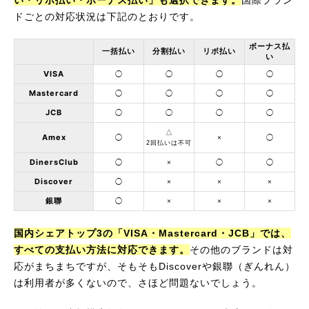
ドごとの対応状況は下記のとおりです。
ボーナス払
一括払い
分割払い
リボ払い
い
VISA
◯
◯
◯
◯
Mastercard
◯
◯
◯
◯
JCB
◯
◯
◯
◯
△
Amex
◯
×
◯
2回払いは不可
DinersClub
◯
×
◯
◯
Discover
◯
×
×
×
銀聯
◯
×
×
×
国内シェアトップ3の「VISA・Mastercard・JCB」では、
すべての支払い方法に対応できます。
その他のブランドは対
応がまちまちですが、そもそもDiscoverや銀聯（ぎんれん）
は利用者が多くないので、さほど問題ないでしょう。