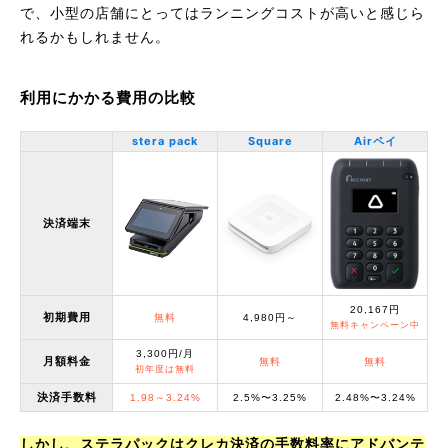
で、小型の店舗にとってはランニングコストが高いと感じら
れるかもしれません。
利用にかかる費用の比較
stera pack
Square
Airペイ
決済端末
20,167円
初期費用
無料
4,980円～
無料キャンペーン中
3,300円/月
月額料金
無料
無料
初年度は無料
決済手数料
1.98～3.24%
2.5%〜3.25%
2.48%〜3.24%
しかし、ステラパックはクレカ決済の手数料率にアドバンテ