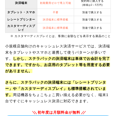
契約時に購入する
決済端末
初期費用ゼロで導入可能
(相場は2～5万円)
タブレット・スマホ
不要
別途で購入する
レシートプリンター
決済端末に標準搭載
別途で購入する
カスタマーディスプ
決済端末に標準搭載
別途で購入する
レイ
※ カスタマーディスプレイとは、客側に金額などを表示する液晶のこと
小規模店舗向けのキャッシュレス決済サービスでは、決済端
末をタブレットやスマホと連携して使うパターンが多いで
す。
しかし、ステラパックの決済端末は単体でお会計を完了
できます。ですから、お店用のタブレット等を用意する必要
がありません。
さらに、ステラパックの決済端末には「レシートプリンタ
ー」や「カスタマーディスプレイ」も標準搭載されていま
す。
周辺機器をちょこちょこ買い揃える必要がなく、端末1
台ですぐにキャッシュレス決済に対応できます。
初年度は月額料金が無料