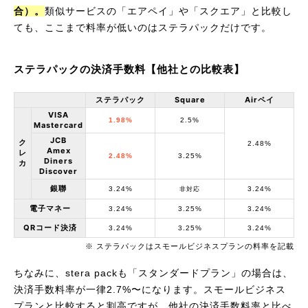
合）。
類似サービスの「エアペイ」や「スクエア」と比較し
ても、ここまで料率が低いのはステラパックだけです。
ステラパックの決済手数料【他社との比較表】
ステラパック
Square
Airペイ
VISA
1.98%
2.5%
Mastercard
JCB
ク
2.48%
Amex
レ
2.48%
3.25%
Diners
カ
Discover
銀聯
3.24%
3.24%
非対応
電子マネー
3.24%
3.25%
3.24%
QRコード決済
3.24%
3.25%
3.24%
※ ステラパックはスモールビジネスプランの料率を記載
ちなみに、stera packも「スタンダードプラン」の場合は、
決済手数料率が一律2.7%〜になります。スモールビジネス
プランと比較すると割高ですが、他社の決済手数料率と比べ