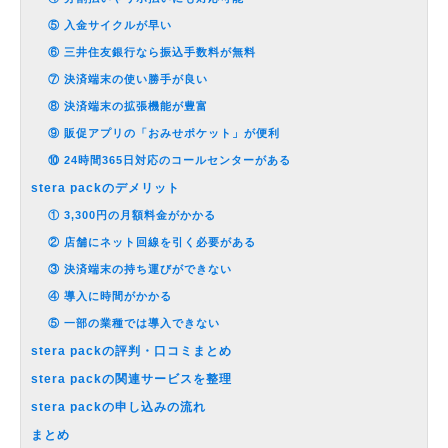
⑤ 入金サイクルが早い
⑥ 三井住友銀行なら振込手数料が無料
⑦ 決済端末の使い勝手が良い
⑧ 決済端末の拡張機能が豊富
⑨ 販促アプリの「おみせポケット」が便利
⑩ 24時間365日対応のコールセンターがある
stera packのデメリット
① 3,300円の月額料金がかかる
② 店舗にネット回線を引く必要がある
③ 決済端末の持ち運びができない
④ 導入に時間がかかる
⑤ 一部の業種では導入できない
stera packの評判・口コミまとめ
stera packの関連サービスを整理
stera packの申し込みの流れ
まとめ