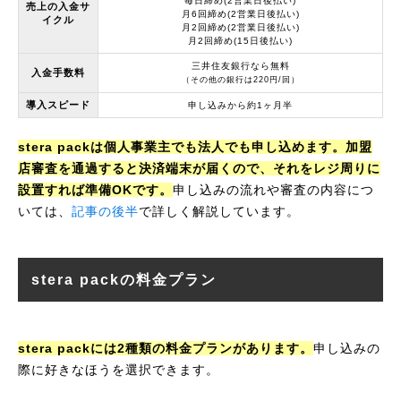
毎日締め(2営業日後払い)
売上の入金サ
月6回締め(2営業日後払い)
イクル
月2回締め(2営業日後払い)
月2回締め(15日後払い)
三井住友銀行なら無料
入金手数料
（その他の銀行は220円/回）
導入スピード
申し込みから約1ヶ月半
stera packは個人事業主でも法人でも申し込めます。加盟
店審査を通過すると決済端末が届くので、それをレジ周りに
設置すれば準備OKです。
申し込みの流れや審査の内容につ
いては、
記事の後半
で詳しく解説しています。
stera packの料金プラン
stera packには2種類の料金プランがあります。
申し込みの
際に好きなほうを選択できます。