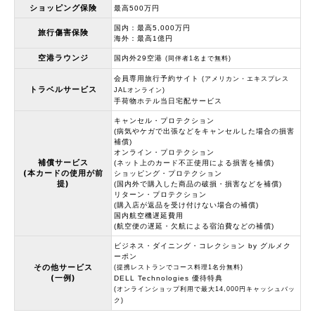
ショッピング保険
最高500万円
国内：最高5,000万円
旅行傷害保険
海外：最高1億円
空港ラウンジ
国内外29空港
(同伴者1名まで無料)
会員専用旅行予約サイト
(アメリカン・エキスプレス
トラベルサービス
JALオンライン)
手荷物ホテル当日宅配サービス
キャンセル・プロテクション
(病気やケガで出張などをキャンセルした場合の損害
補償)
オンライン・プロテクション
補償サービス
(ネット上のカード不正使用による損害を補償)
(本カードの使用が前
ショッピング・プロテクション
提)
(国内外で購入した商品の破損・損害などを補償)
リターン・プロテクション
(購入店が返品を受け付けない場合の補償)
国内航空機遅延費用
(航空便の遅延・欠航による宿泊費などの補償)
ビジネス・ダイニング・コレクション by グルメク
ーポン
その他サービス
(提携レストランでコース料理1名分無料)
(一例)
DELL Technologies 優待特典
(オンラインショップ利用で最大14,000円キャッシュバッ
ク)