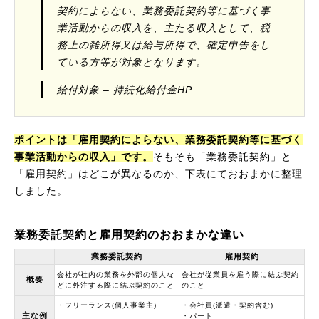
契約によらない、業務委託契約等に基づく事
業活動からの収入を、主たる収入として、税
務上の雑所得又は給与所得で、確定申告をし
ている方等が対象となります。
給付対象 – 持続化給付金HP
ポイントは「雇用契約によらない、業務委託契約等に基づく
事業活動からの収入」です。
そもそも「業務委託契約」と
「雇用契約」はどこが異なるのか、下表にておおまかに整理
しました。
業務委託契約と雇用契約のおおまかな違い
業務委託契約
雇用契約
会社が社内の業務を外部の個人な
会社が従業員を雇う際に結ぶ契約
概要
どに外注する際に結ぶ契約のこと
のこと
・フリーランス(個人事業主)
・会社員(派遣・契約含む)
主な例
・パート