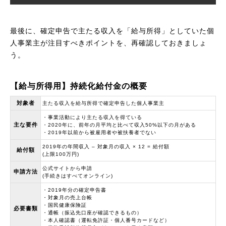
最後に、確定申告で主たる収入を「給与所得」としていた個
人事業主が注目すべきポイントを、再確認しておきましょ
う。
【給与所得用】持続化給付金の概要
対象者
主たる収入を給与所得で確定申告した個人事業主
・事業活動により主たる収入を得ている
主な要件
・2020年に、前年の月平均と比べて収入50%以下の月がある
・2019年以前から被雇用者や被扶養者でない
2019年の年間収入 – 対象月の収入 × 12 = 給付額
給付額
(上限100万円)
公式サイトから申請
申請方法
(手続きはすべてオンライン)
・2019年分の確定申告書
・対象月の売上台帳
・国民健康保険証
必要書類
・通帳（振込先口座が確認できるもの）
・本人確認書（運転免許証・個人番号カードなど）