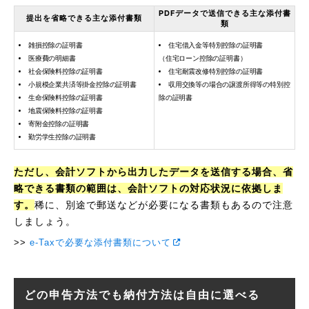
PDFデータで送信できる主な添付書
提出を省略できる主な添付書類
類
雑損控除の証明書
住宅借入金等特別控除の証明書
医療費の明細書
（住宅ローン控除の証明書）
社会保険料控除の証明書
住宅耐震改修特別控除の証明書
小規模企業共済等掛金控除の証明書
収用交換等の場合の譲渡所得等の特別控
生命保険料控除の証明書
除の証明書
地震保険料控除の証明書
寄附金控除の証明書
勤労学生控除の証明書
ただし、会計ソフトから出力したデータを送信する場合、省
略できる書類の範囲は、会計ソフトの対応状況に依拠しま
す。
稀に、別途で郵送などが必要になる書類もあるので注意
しましょう。
e-Taxで必要な添付書類について
どの申告方法でも納付方法は自由に選べる