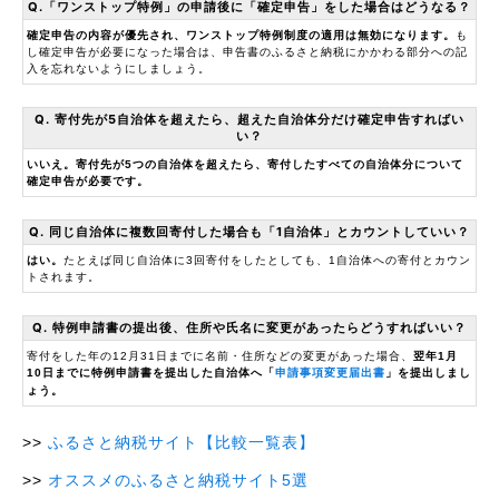
Q.「ワンストップ特例」の申請後に「確定申告」をした場合はどうなる？
確定申告の内容が優先され、ワンストップ特例制度の適用は無効になります。
も
し確定申告が必要になった場合は、申告書のふるさと納税にかかわる部分への記
入を忘れないようにしましょう。
Q. 寄付先が5自治体を超えたら、超えた自治体分だけ確定申告すればい
い？
いいえ。寄付先が5つの自治体を超えたら、寄付したすべての自治体分について
確定申告が必要です。
Q. 同じ自治体に複数回寄付した場合も「1自治体」とカウントしていい？
はい。
たとえば同じ自治体に3回寄付をしたとしても、1自治体への寄付とカウン
トされます。
Q. 特例申請書の提出後、住所や氏名に変更があったらどうすればいい？
寄付をした年の12月31日までに名前・住所などの変更があった場合、
翌年1月
10日までに特例申請書を提出した自治体へ「
申請事項変更届出書
」を提出しまし
ょう。
ふるさと納税サイト【比較一覧表】
オススメのふるさと納税サイト5選