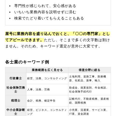
専門性が感じられて、安心感がある
いちいち業務内容を説明せずに済む
検索でたどり着いてもらえることもある
屋号に業務内容を盛り込んでおくと、「〇〇の専門家」とし
てアピールできます。
ただし、そこまで多くの文字数は割け
ません。そのため、キーワード選定が意外に大変です。
各士業のキーワード例
業務範囲を広く見せる
得意分野に絞る
土地利用、道路工事、医療機
行政書士
経営、法務、コンサルティング
器、化粧品、薬事、輸入
社会保険労務
助成金、就業規則、年金相談、
人事、法務、労務
士
社会保険手続代行
記帳代行、不動産税務、遺産相
税理士
会計、税務、確定申告
続、国際税務
中小企業診断
経営、ビジネス、コンサルティ
小売業、流通業、サービス業、
士
ング
IT業、資金調達