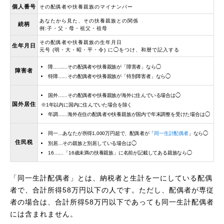
個人番号
その配偶者や扶養親族のマイナンバー
あなたから見た、その扶養親族との関係
続柄
例:子・父・母・祖父・祖母
その配偶者や扶養親族の生年月日
生年月日
元号 (明・大・昭・平・令) に◯をつけ、和暦で記入する
障………その配偶者や扶養親族が「障害者」なら◯
障害者
特障……その配偶者や扶養親族が「特別障害者」なら◯
国外……その配偶者や扶養親族が海外に住んでいる場合は◯
国外居住
※1年以内に国内に住んでいた場合を除く
年調……海外在住の配偶者や扶養親族が国内で年末調整を受けた場合は◯
同一…あなたが所得1,000万円超で、配偶者が「
同一生計配偶者
」なら◯
住民税
別居…その親族と別居している場合は◯
16……「16歳未満の扶養親族」に名前が記載してある親族なら◯
「同一生計配偶者」とは、納税者と生計を一にしている配偶
者で、合計所得58万円以下の人です。ただし、配偶者が専従
者の場合は、合計所得58万円以下であっても同一生計配偶者
には含まれません。