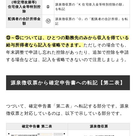
(特定増改築等)
源泉徴収票の「K 住宅借入金等特別控除の額」
住宅借入金等特別控
㉟
を転記
除
配偶者の合計所得金
源泉徴収票の「O」の「配偶者の合計所得」を転
57
額
記
⑬～㉕については、ひとつの勤務先のみから収入を得ている
給与所得者なら記入を省略できます。
ただしその場合でも、
年末調整で申請し忘れた控除があったり、追加で控除を申請
する場合などは、記入を省略できないので注意しましょう。
源泉徴収票から確定申告書への転記【第二表】
つづいて、確定申告書「第二表」へ転記する部分です。源泉
徴収票と対応しているのは、以下で示している部分です。
確定申告書 第二表
源泉徴収票