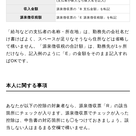
(支払者が個人なら個人名を記入)
収入金額
源泉徴収票の「B 支払金額」を転記
源泉徴収税額
源泉徴収票の「E 源泉徴収税額」を転記
「給与などの支払者の名称・所在地」は、勤務先の会社名だ
け書けばよく、スペースが足りなそうなら住所などは省略し
て構いません。「源泉徴収税の合計額」は、勤務先が1ヶ所
だけなら、記入例のように「E」の金額をそのまま記入すれ
ばOKです。
本人に関する事項
あなたが以下の控除の対象者なら、源泉徴収票「R」の該当
箇所にチェックが入ります。源泉徴収票でチェックが入った
控除は、申告書の対応箇所にも◯をつけておきましょう。該
当しない人はまるまる空欄で構いません。