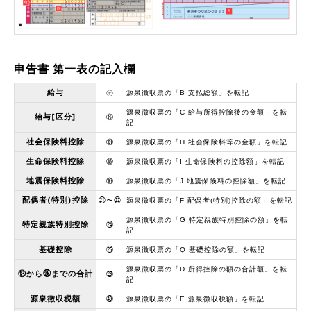
申告書 第一表の記入欄
給与
㋔
源泉徴収票の「B 支払総額」を転記
源泉徴収票の「C 給与所得控除後の金額」を転
給与[区分]
⑥
記
社会保険料控除
⑬
源泉徴収票の「H 社会保険料等の金額」を転記
生命保険料控除
⑮
源泉徴収票の「I 生命保険料の控除額」を転記
地震保険料控除
⑯
源泉徴収票の「J 地震保険料の控除額」を転記
配偶者(特別)控除
㉑～㉒
源泉徴収票の「F 配偶者(特別)控除の額」を転記
源泉徴収票の「G 特定親族特別控除の額」を転
特定親族特別控除
㉔
記
基礎控除
㉕
源泉徴収票の「Q 基礎控除の額」を転記
源泉徴収票の「D 所得控除の額の合計額」を転
⑬から㉕までの合計
㉖
記
源泉徴収税額
㊾
源泉徴収票の「E 源泉徴収税額」を転記