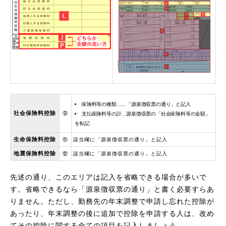
保険料等の種類……「源泉徴収票の通り」と記入
社会保険料控除
⑨
支払保険料等の計…源泉徴収票の「社会保険料等の金額」
を転記
生命保険料控除
⑪
該当欄に「源泉徴収票の通り」と記入
地震保険料控除
⑫
該当欄に「源泉徴収票の通り」と記入
先述の通り、このエリアは記入を省略できる場合が多いで
す。省略できるなら「源泉徴収票の通り」と書く必要すらあ
りません。ただし、勤務先の年末調整で申請し忘れた控除が
あったり、年末調整の後に追加で控除を申請する人は、改め
てその控除に関する全ての項目を記入しましょう。