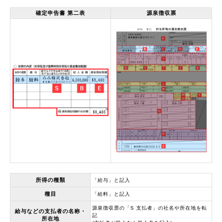
確定申告書 第二表
源泉徴収票
所得の種類
「給与」と記入
種目
「給料」と記入
源泉徴収票の「S 支払者」の社名や所在地を転
給与などの支払者の名称・
記
所在地