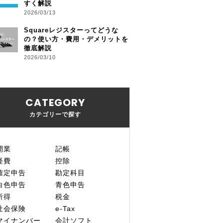
すく解説
2026/03/13
Squareレジスターってどうな
の？使い方・費用・デメリットを
徹底解説
2026/03/10
CATEGORY
カテゴリーで探す
開業
記帳
経費
控除
確定申告
勘定科目
白色申告
青色申告
所得
税金
社会保険
e-Tax
マイナンバー
会計ソフト