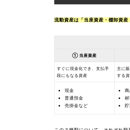
流動資産は「当座資産・棚卸資産
① 当座資産
すぐに現金化でき、支払手
主に販
段にもなる資産
する資
現金
商
普通預金
材
売掛金など
貯
この３種類について、それぞれ順