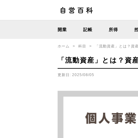
開業
記帳
所得
ホーム
>
科目
>
「流動資産」とは？資
「流動資産」とは？資
更新日: 2025/08/05