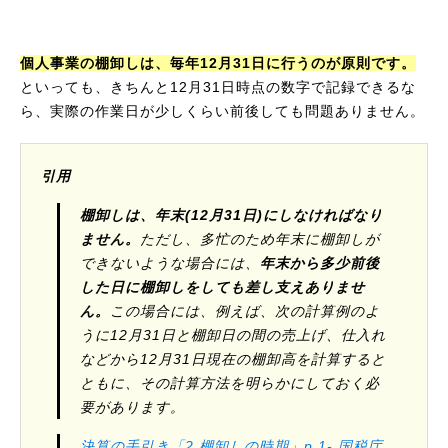
個人事業の棚卸しは、毎年12月31日に行うのが原則です。
といっても、きちんと12月31日時点の数字で記録できるな
ら、実際の作業日が少しくらい前後しても問題ありません。
引用
棚卸しは、年末(12月31日)にしなければなり
ません。
ただし、多忙のため年末に棚卸しが
できないような場合には、
年末から多少前後
した日に棚卸しをしても差し支えありませ
ん。
この場合には、例えば、次の計算例のよ
うに12月31日と棚卸日の間の売上げ、仕入れ
などから12月31日現在の棚卸高を計算すると
ともに、その計算方法を明らかにしておく必
要があります。
決算の手引き「2 棚卸しの時期」p.1- 国税庁