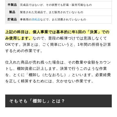
半製品
完成品ではないが、その状態でも貯蔵・販売可能なもの
製品
製造された完成品で、まだ販売されていないもの
貯蔵品
事務用の
消耗品
などで、まだ消費されていないもの
上記の科目は、個人事業では基本的に年1回の「決算」での
み使用します。
なので、普段の帳簿づけでは意識しなくて
OKです。決算とは、ごく簡単にいうと、1年間の所得を計算
するための作業です。
仕入れた商品が売れ残った場合は、その数量や金額をカウン
トし、棚卸資産に計上します。決算で行うこのような作業
を、とくに「棚卸し（たなおろし）」といいます。必要経費
を正しく精算するためには、欠かせない作業です。
そもそも「棚卸し」とは？