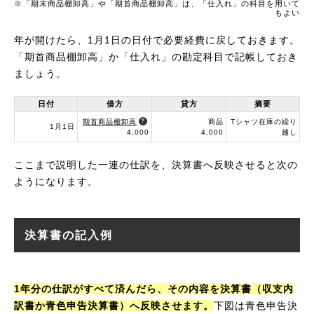
※「期末商品棚卸高」や「期首商品棚卸高」は、「仕入れ」の科目を用いて
もよい
年が開けたら、1月1日の日付で必要経費に戻しておきます。
「期首商品棚卸高」か「仕入れ」の勘定科目で記帳しておき
ましょう。
日付
借方
貸方
摘要
期首商品棚卸高
商品
Tシャツ
在庫の繰り
1月1日
4,000
4,000
越し
ここまで説明した一連の仕訳を、決算書へ反映させると次の
ようになります。
決算書の記入例
1年分の仕訳がすべて済んだら、その内容を決算書（収支内
訳書か青色申告決算書）へ反映させます。
下図は青色申告決