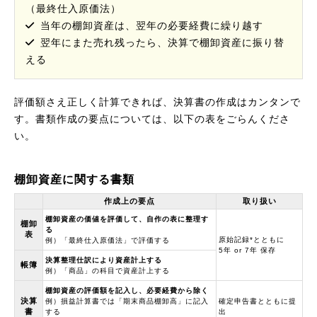
（最終仕入原価法）
当年の棚卸資産は、翌年の必要経費に繰り越す
翌年にまた売れ残ったら、決算で棚卸資産に振り替
える
評価額さえ正しく計算できれば、決算書の作成はカンタンで
す。書類作成の要点については、以下の表をごらんくださ
い。
棚卸資産に関する書類
作成上の要点
取り扱い
棚卸資産の価値を評価して、自作の表に整理す
棚卸
る
表
原始記録*とともに
例）「最終仕入原価法」で評価する
5年 or 7年 保存
決算整理仕訳により資産計上する
帳簿
例）「商品」の科目で資産計上する
棚卸資産の評価額を記入し、必要経費から除く
決算
例）損益計算書では「期末商品棚卸高」に記入
確定申告書とともに提
書
する
出