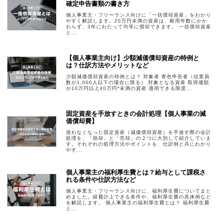
確定申告書類の書き方
個人事業主・フリーランス向けに「一括償却資産」をわかり
やすく解説します。20万円未満の資産は、耐用年数にかか
わらず、3年にわたって均等に償却できます。 一括償却資産
と...
【個人事業主向け】少額減価償却資産の特例と
は？仕訳方法やメリットなど
少額減価償却資産の特例とは？ 対象者 青色申告者（従業員
数が1,000人以下の場合に限る） 対象となる資産 取得価額
が10万円以上40万円*未満の資産 適用できる限度...
固定資産を手放すときの会計処理【個人事業の減
価償却費】
使わなくなった固定資産（減価償却資産）を手放す際の会計
処理を、「除却」と「売却」の２つに大別して紹介していま
す。それぞれの処理方法やポイントを、仕訳例と共にわかり
やす...
個人事業主の福利厚生費とは？給与として課税さ
れる条件や仕訳方法など
個人事業主・フリーランス向けに、福利厚生費についてまと
めました。経費計上できる条件や、福利厚生費の具体例など
を解説します。 個人事業主の福利厚生費とは？ 福利厚生費
と...