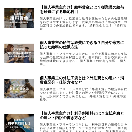
【個人事業主向け】給料賃金とは？従業員の給与
を経費にする勘定科目
個人事業主向けに、従業員に給与を支払ったときの会計処理
をわかりやすく解説します。従業員の給与は「給与賃金」の
勘定科目で必要経費にできます。 給料賃金とは？ 「給料賃
金...
個人事業主の給与は経費にできる？自分や家族に
払った給料の仕訳方法
個人事業主・フリーランス向けに、自分や家族に給与を支払
った際の仕訳方法を解説します。基本的に、自分や家族への
給料は経費にできません。 個人事業主の給与を整理！ 個人
事...
個人事業主の外注工賃とは？外注費との違い・消
費税区分・仕訳方法など
個人事業主・フリーランス向けに「外注工賃」の勘定科目に
ついて解説します。外注費との違いや消費税区分について
も、仕訳例付きでまとめました。 外注工賃とは？ 外注や業
務委...
【個人事業主向け】利子割引料とは？支払利息と
の違い・内訳の書き方など
個人事業主・フリーランス向けに、利子割引料の帳簿付けを
わかりやすく解説します。ケース別の仕訳方法や、「利子割
引料の内訳」の書き方などをまとめました。 個人事業主の