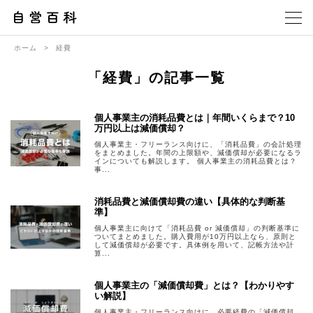
ホーム
>
経費
「経費」の記事一覧
個人事業主の消耗品費とは｜年間いくらまで？10
万円以上は減価償却？
個人事業主・フリーランス向けに、「消耗品費」の会計処理
をまとめました。年間の上限額や、減価償却が必要になるラ
インについても解説します。 個人事業主の消耗品費とは？
事...
消耗品費と減価償却費の違い【具体的な判断基
準】
個人事業主に向けて「消耗品費 or 減価償却」の判断基準に
ついてまとめました。購入費用が10万円以上なら、原則と
して減価償却が必要です。具体例を用いて、記帳方法や計
算...
個人事業主の「減価償却費」とは？【わかりやす
い解説】
個人事業主・フリーランス向けに、必要経費の「減価償却