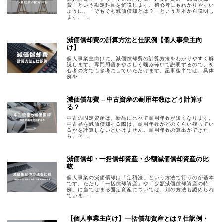
費」という勘定科目を解説します。初心者にもわかりやすい
ように、「そもそも減価償却とは？」という基本から説明し
ます。...
減価償却費の計算方法と仕訳例【個人事業主向
け】
個人事業主向けに、減価償却費の計算方法をわかりやすく解
説します。専門用語をやさしく噛み砕いて説明するので、初
心者の方でも参考にしていただけます。記事後半では、具体
例を...
減価償却費 – 中古資産の耐用年数はどう計算す
る？
中古の固定資産は、新品に比べて耐用年数が短くなります。
中古品を減価償却する際は、耐用年数がどのくらい残ってい
るかを計算しないといけません。耐用年数の算出ができた
ら、そ...
減価償却・一括償却資産・少額減価償却資産の比
較
個人事業の減価償却は「定額法」という方法で行うのが基本
です。ただし「一括償却資産」や「少額減価償却資産の特
例」に当てはまる固定資産については、別の方法も認められ
ていま...
【個人事業主向け】一括償却資産とは？仕訳例・