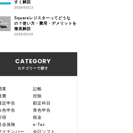
すく解説
2026/03/13
Squareレジスターってどうな
の？使い方・費用・デメリットを
徹底解説
2026/03/10
CATEGORY
カテゴリーで探す
開業
記帳
経費
控除
確定申告
勘定科目
白色申告
青色申告
所得
税金
社会保険
e-Tax
マイナンバー
会計ソフト