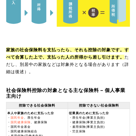
家族の社会保険料を支払ったら、それも控除の対象です。す
べて合算した上で、支払った人の所得から差し引けます。
た
だし、別居中の家族などは対象外となる場合があります（詳
細は後述）。
社会保険料控除の対象となる主な保険料 – 個人事業
主向け
控除できる社会保険料
控除できない社会保険料
本人や家族のために支払った分
従業員のために支払った分
・
国民年金
、厚生年金
・厚生年金(事業主負担)
・
国民健康保険
、健康保険
・健康保険(事業主負担)
・国民年金基金
・雇用保険(事業主負担)
・国民健康保険組合
・労災保険
・雇用保険(労働者負担)