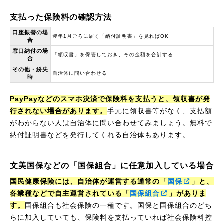
支払った保険料の確認方法
口座振替の場
翌年1月ごろに届く「納付証明書」を見ればOK
合
窓口納付の場
「領収書」を保管しておき、その金額を合計する
合
その他・紛失
自治体に問い合わせる
時
PayPayなどのスマホ決済で保険料を支払うと、領収書が発
行されない場合があります。
手元に領収書等がなく、支払額
がわからない人は自治体に問い合わせてみましょう。無料で
納付証明書などを発行してくれる自治体もあります。
文美国保などの「国保組合」に任意加入している場合
国民健康保険には、自治体が運営する通常の「
国保
」と、
各業種などで自主運営されている「
国保組合
」がありま
す。
国保組合も社会保険の一種です。国保と国保組合のどち
らに加入していても、保険料を支払っていれば社会保険料控