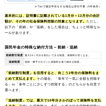
e-Taxで確定申告をする場合は添付不要（5年保存）
基本的には、証明書に記載されている1月分～12月分の合計
額が、その年の社会保険料控除の対象となります。
ただし、
以下の「前納」や「追納」をした場合は、ちょっと特殊なル
ールがあります。
国民年金の特殊な納付方法 – 前納・追納
前納割引制度
最大24ヶ月分を前払いできる制度。保険料が安くなる。
追納制度
免除・猶予されていた保険料を後で納める制度。
「前納割引制度」を活用すると、向こう2年分の保険料をま
とめて支払えます。
その場合、「単年で一気に全額を控除す
る」or「各年ごとに少しずつ控除する」のどちらかを任意で
選べます。
「追納制度」では、最大で10年分さかのぼって保険料を支払