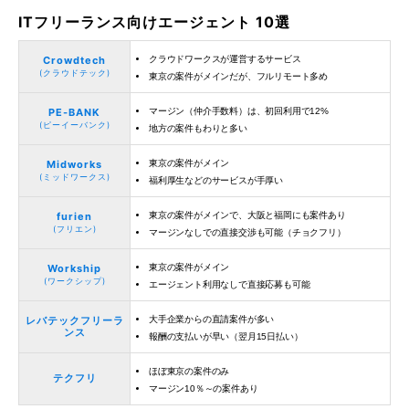
ITフリーランス向けエージェント 10選
Crowdtech
クラウドワークスが運営するサービス
(クラウドテック)
東京の案件がメインだが、フルリモート多め
PE-BANK
マージン（仲介手数料）は、初回利用で12%
(ピーイーバンク)
地方の案件もわりと多い
Midworks
東京の案件がメイン
(ミッドワークス)
福利厚生などのサービスが手厚い
furien
東京の案件がメインで、大阪と福岡にも案件あり
(フリエン)
マージンなしでの直接交渉も可能（チョクフリ）
Workship
東京の案件がメイン
(ワークシップ)
エージェント利用なしで直接応募も可能
レバテックフリーラ
大手企業からの直請案件が多い
ンス
報酬の支払いが早い（翌月15日払い）
ほぼ東京の案件のみ
テクフリ
マージン10％～の案件あり