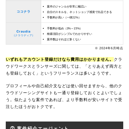
案件のジャンルが非常に幅広い
ココナラ
自分のスキルを、ネットショップ感覚で出品できる
手数料が高い（一律22%）
手数料が低め（3%～15%）
Craudia
検索項目がシンプルでわかりやすい
(クラウディア)
案件数はそれほど多くない
※ 2024年6月時点
いずれもアカウント登録だけなら費用はかかりません。
クラ
ウドワークスとランサーズに関しては、「とりあえず両方と
も登録しておく」というフリーランスは多いようです。
プロフィールや自己紹介文などは使い回せますから、他のク
ラウドソーシングサイトも一通り登録しておくとよいでしょ
う。似たような案件であれば、より手数料が安いサイトで受
注したほうがおトクです。
② 案件紹介エージェント