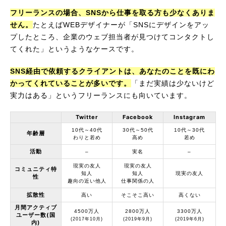
フリーランスの場合、SNSから仕事を取る方も少なくありま
せん。
たとえばWEBデザイナーが「SNSにデザインをアッ
プしたところ、企業のウェブ担当者が見つけてコンタクトし
てくれた」というようなケースです。
SNS経由で依頼するクライアントは、あなたのことを既にわ
かってくれていることが多いです。
「まだ実績は少ないけど
実力はある」というフリーランスにも向いています。
Twitter
Facebook
Instagram
10代～40代
30代～50代
10代～30代
年齢層
わりと若め
高め
若め
活動
–
実名
–
現実の友人
現実の友人
コミュニティ特
知人
知人
現実の友人
性
趣向の近い他人
仕事関係の人
拡散性
高い
そこそこ高い
高くない
月間アクティブ
4500万人
2800万人
3300万人
ユーザー数(国
(2017年10月)
(2019年9月)
(2019年6月)
内)