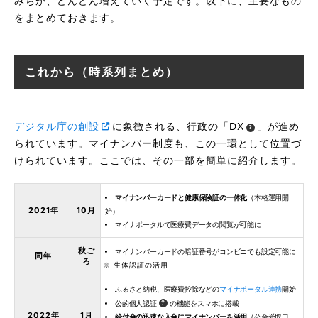
みちが、どんどん増えていく予定です。以下に、主要なもの
をまとめておきます。
これから（時系列まとめ）
デジタル庁の創設
に象徴される、行政の「
DX
」が進め
られています。マイナンバー制度も、この一環として位置づ
けられています。ここでは、その一部を簡単に紹介します。
マイナンバーカードと健康保険証の一体化
（本格運用開
2021年
10月
始）
マイナポータルで医療費データの閲覧が可能に
秋ご
マイナンバーカードの暗証番号がコンビニでも設定可能に
同年
ろ
※ 生体認証の活用
ふるさと納税、医療費控除などの
マイナポータル連携
開始
公的個人認証
の機能をスマホに搭載
2022年
1月
給付金の迅速な入金にマイナンバーを活用
（公金受取口