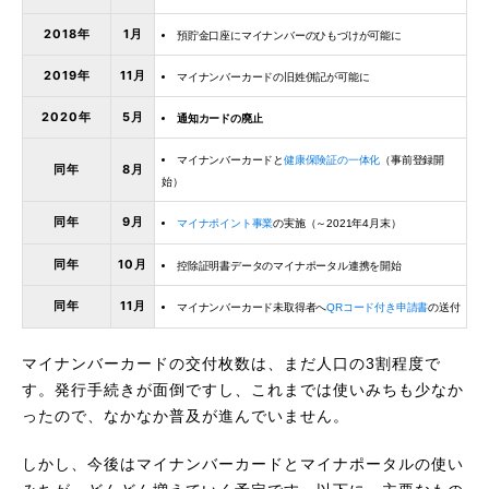
2018年
1月
預貯金口座にマイナンバーのひもづけが可能に
2019年
11月
マイナンバーカードの旧姓併記が可能に
2020年
5月
通知カードの廃止
マイナンバーカードと
健康保険証の一体化
（事前登録開
同年
8月
始）
同年
9月
マイナポイント事業
の実施（～2021年4月末）
同年
10月
控除証明書データのマイナポータル連携を開始
同年
11月
マイナンバーカード未取得者へ
QRコード付き申請書
の送付
マイナンバーカードの交付枚数は、まだ人口の3割程度で
す。発行手続きが面倒ですし、これまでは使いみちも少なか
ったので、なかなか普及が進んでいません。
しかし、今後はマイナンバーカードとマイナポータルの使い