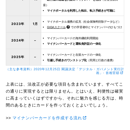
座）
マイナポータルを利用した転出、転入手続きが可能に
マイナポータル連携の拡充（社会保険料控除データなど）
2023年
1月
GIGAスクール
での学習者IDとマイナンバーのひもづけ
マイナンバーカードの海外継続利用開始
2024年
–
マイナンバーカードと運転免許証の一体化
マイナンバーカードと在留カードの一体化
2025年
–
引越し手続きのワンストップ化
（民間と行政の連携）
（主な参考資料）2020年12月25日 閣議決定「デジタル・ガバメント実行計
画」- 首相官邸
上表には、法改正が必要な項目も含まれています。すべてこ
の通りに実現するとは限りません。とはいえ、利便性は確実
に高まっていくはずですから、それに魅力を感じる方は、時
間のあるときにカードを作っておくとよいでしょう。
マイナンバーカードを作成する流れ