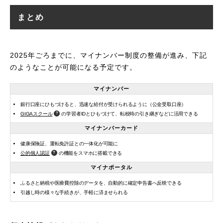
まとめ
2025年ごろまでに、マイナンバー制度の整備が進み、下記
のようなことが可能になる予定です。
マイナンバー
銀行口座にひもづけると、迅速な給付が受けられるように（公金受取口座）
GIGAスクール
の学習者IDとひもづけて、転校時の引き継ぎなどに活用できる
マイナンバーカード
健康保険証、運転免許証との一体化が可能に
公的個人認証
の機能をスマホに搭載できる
マイナポータル
ふるさと納税や医療費控除のデータを、自動的に確定申告書へ反映できる
引越し時の様々な手続きが、手軽に済ませられる