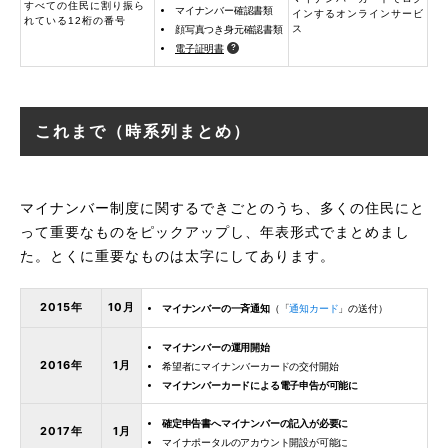
すべての住民に割り振ら
マイナンバー確認書類
インするオンラインサービ
れている12桁の番号
ス
顔写真つき身元確認書類
電子証明書
これまで（時系列まとめ）
マイナンバー制度に関するできごとのうち、多くの住民にと
って重要なものをピックアップし、年表形式でまとめまし
た。とくに重要なものは太字にしてあります。
2015年
10月
マイナンバーの一斉通知
（「
通知カード
」の送付）
マイナンバーの運用開始
2016年
1月
希望者にマイナンバーカードの交付開始
マイナンバーカードによる電子申告が可能に
確定申告書へマイナンバーの記入が必要に
2017年
1月
マイナポータルのアカウント開設が可能に