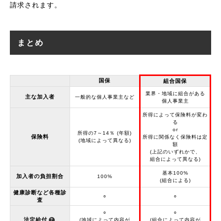
請求されます。
まとめ
国保
組合国保
業界・地域に組合がある
主な加入者
一般的な個人事業主など
個人事業主
所得によって保険料が変わ
る
or
所得の7～14％ (年額)
保険料
所得に関係なく保険料は定
(地域によって異なる)
額
(上記のいずれかで、
組合によって異なる)
基本100%
加入者の負担割合
100%
(組合による)
健康診断など各種診
○
○
査
○
○
法定給付
(地域によって内容が
(組合によって内容が