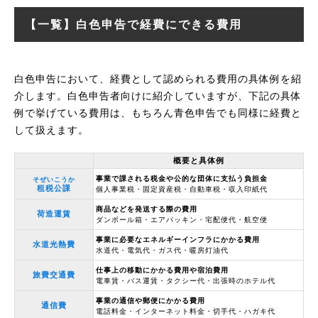
【一覧】白色申告で経費にできる費用
白色申告において、経費として認められる費用の具体例を紹
介します。白色申告者向けに紹介していますが、下記の具体
例で挙げている費用は、もちろん青色申告でも同様に経費と
して扱えます。
概要と具体例
事業で課される税金や公的な団体に支払う負担金
そぜいこうか
租税公課
個人事業税・固定資産税・自動車税・収入印紙代
商品などを発送する際の費用
荷造運賃
ダンボール箱・エアパッキン・宅配便代・航空便
事業に必要なエネルギーインフラにかかる費用
水道光熱費
水道代・電気代・ガス代・暖房灯油代
仕事上の移動にかかる費用や宿泊費用
旅費交通費
電車賃・バス運賃・タクシー代・出張時のホテル代
事業の通信や郵便にかかる費用
通信費
電話料金・インターネット料金・切手代・ハガキ代