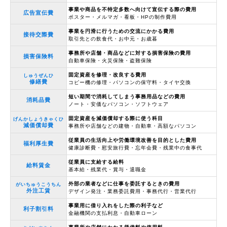
事業や商品を不特定多数へ向けて宣伝する際の費用
広告宣伝費
ポスター・メルマガ・看板・HPの制作費用
事業を円滑に行うための交流にかかる費用
接待交際費
取引先との飲食代・お中元・お歳暮
事務所や店舗・商品などに対する損害保険の費用
損害保険料
自動車保険・火災保険・盗難保険
固定資産を修理・改良する費用
しゅうぜんひ
修繕費
コピー機の修理・パソコンの保守料・タイヤ交換
短い期間で消耗してしまう事務用品などの費用
消耗品費
ノート・安価なパソコン・ソフトウェア
固定資産を減価償却する際に使う科目
げんかしょうきゃくひ
減価償却費
事務所や店舗などの建物・自動車・高額なパソコン
従業員の生活向上や労働環境改善を目的とした費用
福利厚生費
健康診断費・慰安旅行費・忘年会費・残業中の食事代
従業員に支給する給料
給料賃金
基本給・残業代・賞与・退職金
外部の業者などに仕事を委託するときの費用
がいちゅうこうちん
外注工賃
デザイン発注・業務委託費用・事務代行・営業代行
事業用に借り入れをした際の利子など
利子割引料
金融機関の支払利息・自動車ローン