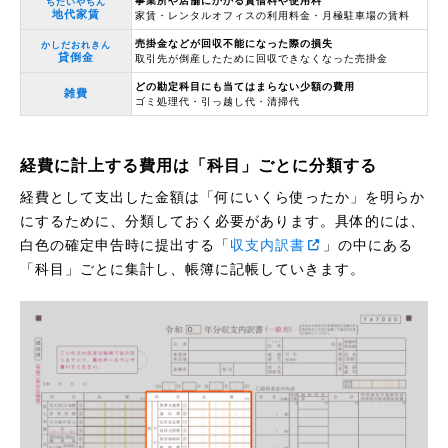
事業所や店舗にかかる賃借料や使用料
ちだいやちん
地代家賃
家賃・レンタルオフィスの利用料金・月極駐車場の賃料
売掛金などが回収不能になった際の損失
かしだおれきん
貸倒金
取引先が倒産したために回収できなくなった売掛金
どの勘定科目にも当てはまらない少額の費用
雑費
ゴミ処理代・引っ越し代・清掃代
経費に計上する費用は「科目」ごとに分類する
経費として支出した金額は「何にいくら使ったか」を明らか
にするために、分類しておく必要があります。具体的には、
白色の確定申告時に提出する「
収支内訳書
」の中にある
「科目」ごとに集計し、帳簿に記帳していきます。