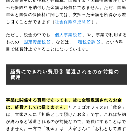
個人事業主の所得税と住民税、国民年金・国民健康保険とい
った保険料を納付した金額は経費にできません。ただ、国民
年金と国保の保険料に関しては、支払った全額を所得から差
し引くことができます（
社会保険料控除
）。
ただし、税金の中でも「
個人事業税
」や、事業で利用する
ものの「
固定資産税
」などは、「
租税公課
」という科
目で経費計上できることになっています。
経費にできない費用③ 返還されるのが前提の
費用
事業に関係する費用であっても、後に全額返還されるお金
は、経費としては扱えません。
たとえばオフィスの「敷金」
は、大家さんに「担保として預けたお金」です。これは契約
が終わると返還されるのが前提なので、経費にすることはで
きません。一方で「礼金」は、大家さんに「お礼として渡す