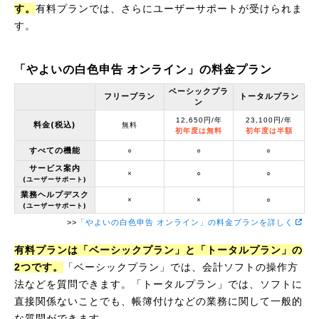
す。
有料プランでは、さらにユーザーサポートが受けられま
す。
「やよいの白色申告 オンライン」の料金プラン
ベーシックプラ
フリープラン
トータルプラン
ン
12,650円/年
23,100円/年
料金(税込)
無料
初年度は無料
初年度は半額
すべての機能
○
○
○
サービス案内
×
○
○
(ユーザーサポート)
業務ヘルプデスク
×
×
○
(ユーザーサポート)
>>
「やよいの白色申告 オンライン」の料金プランを詳しく
有料プランは「ベーシックプラン」と「トータルプラン」の
2つです。
「ベーシックプラン」では、会計ソフトの操作方
法などを質問できます。「トータルプラン」では、ソフトに
直接関係ないことでも、帳簿付けなどの業務に関して一般的
な質問ができます。