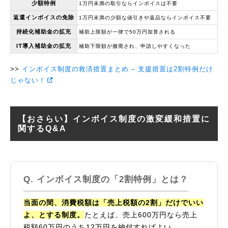
少額特例
1万円未満の取引ならインボイスは不要
返還インボイスの免除
1万円未満の少額な値引きや返品ならインボイス不要
持続化補助金の拡充
補助上限額が一律で50万円加算される
IT導入補助金の拡充
補助下限額が撤廃され、申請しやすくなった
インボイス制度の救済措置まとめ – 支援措置は2割特例だけ
じゃない！
【おさらい】インボイス制度の激変緩和措置に
関するQ&A
インボイス制度の「2割特例」とは？
当面の間、消費税額は「売上税額の2割」だけでいい
よ、とする制度。
たとえば、売上600万円なら売上
税額60万円のうち12万円を納付すればよい。