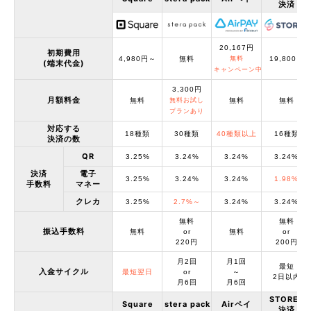
決済
20,167円
初期費用
4,980円～
無料
無料
19,800円
(端末代金)
キャンペーン中
3,300円
月額料金
無料
無料お試し
無料
無料
プランあり
対応する
18種類
30種類
40種類以上
16種類
決済の数
QR
3.25%
3.24%
3.24%
3.24%
決済
電子
3.25%
3.24%
3.24%
1.98%
手数料
マネー
クレカ
3.25%
2.7%～
3.24%
3.24%
無料
無料
振込手数料
無料
or
無料
or
220円
200円
月2回
月1回
最短
入金サイクル
最短翌日
or
～
2日以内
月6回
月6回
STORES
Square
stera pack
Airペイ
決済