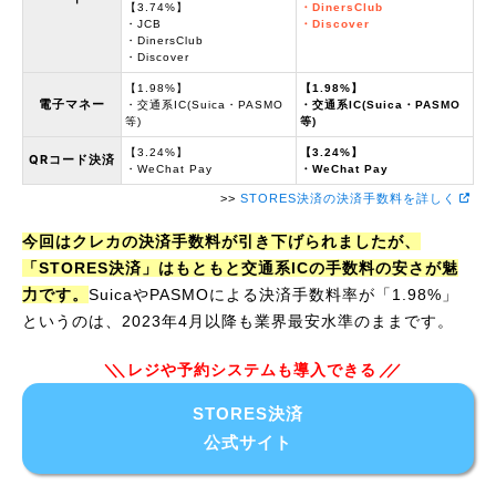
【3.74%】
・DinersClub
・JCB
・Discover
・DinersClub
・Discover
【1.98%】
【1.98%】
電子マネー
・交通系IC(Suica・PASMO
・交通系IC(Suica・PASMO
等)
等)
【3.24%】
【3.24%】
QRコード決済
・WeChat Pay
・WeChat Pay
>>
STORES決済の決済手数料を詳しく
今回はクレカの決済手数料が引き下げられましたが、
「STORES決済」はもともと交通系ICの手数料の安さが魅
力です。
SuicaやPASMOによる決済手数料率が「1.98%」
というのは、2023年4月以降も業界最安水準のままです。
レジや予約システムも導入できる
STORES決済
公式サイト