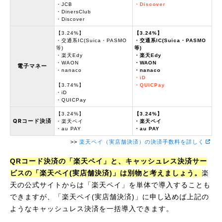
・JCB
・Discover
・DinersClub
・Discover
【3.24%】
【3.24%】
・交通系IC(Suica・PASMO
・交通系IC(Suica・PASMO
等)
等)
・楽天Edy
・楽天Edy
・WAON
・WAON
電子マネー
・nanaco
・nanaco
・iD
【3.74%】
・QUICPay
・iD
・QUICPay
【3.24%】
【3.24%】
QRコード決済
・楽天ペイ
・楽天ペイ
・au PAY
・au PAY
>>
楽天ペイ（実店舗決済）の決済手数料を詳しく
QRコード決済の「楽天ペイ」と、キャッシュレス決済サー
ビスの「楽天ペイ(実店舗決済)」は別物と考えましょう。
楽
天の公式サイトからは「楽天ペイ」を単体で導入することも
できますが、「楽天ペイ(実店舗決済)」に申し込めば上記の
ようなキャッシュレス決済を一括導入できます。