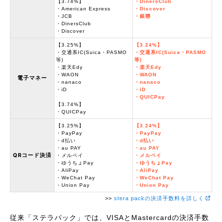
【3.74%】
・DinersClub
・American Express
・Discover
・JCB
・銀聯
・DinersClub
・Discover
【3.25%】
【3.24%】
・交通系IC(Suica・PASMO
・交通系IC(Suica・PASMO
等)
等)
・楽天Edy
・楽天Edy
・WAON
・WAON
電子マネー
・nanaco
・nanaco
・iD
・iD
・QUICPay
【3.74%】
・QUICPay
【3.25%】
【3.24%】
・PayPay
・PayPay
・d払い
・d払い
・au PAY
・au PAY
QRコード決済
・メルペイ
・メルペイ
・ゆうちょPay
・ゆうちょPay
・AliPay
・AliPay
・WeChat Pay
・WeChat Pay
・Union Pay
・Union Pay
>>
stera packの決済手数料を詳しく
従来「ステラパック」では、VISAとMastercardの決済手数