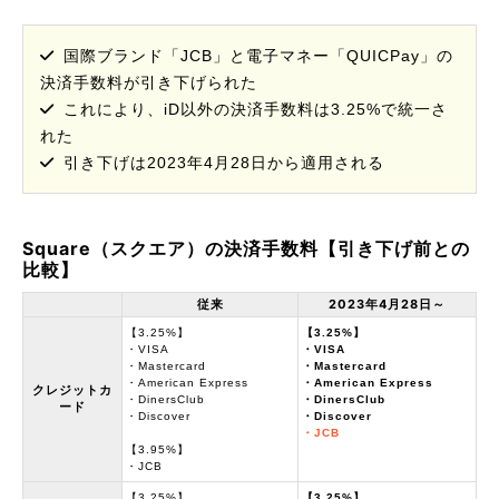
国際ブランド「JCB」と電子マネー「QUICPay」の
決済手数料が引き下げられた
これにより、iD以外の決済手数料は3.25%で統一さ
れた
引き下げは2023年4月28日から適用される
Square（スクエア）の決済手数料【引き下げ前との
比較】
従来
2023年4月28日～
【3.25%】
【3.25%】
・VISA
・VISA
・Mastercard
・Mastercard
・American Express
・American Express
クレジットカ
・DinersClub
・DinersClub
ード
・Discover
・Discover
・JCB
【3.95%】
・JCB
【3.25%】
【3.25%】