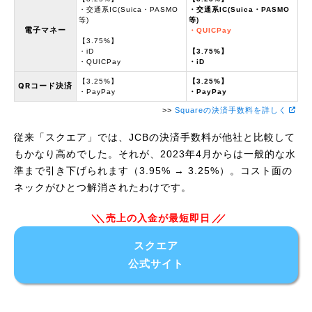
・交通系IC(Suica・PASMO
・交通系IC(Suica・PASMO
等)
等)
電子マネー
・QUICPay
【3.75%】
・iD
【3.75%】
・QUICPay
・iD
【3.25%】
【3.25%】
QRコード決済
・PayPay
・PayPay
>>
Squareの決済手数料を詳しく
従来「スクエア」では、JCBの決済手数料が他社と比較して
もかなり高めでした。それが、2023年4月からは一般的な水
準まで引き下げられます（3.95% → 3.25%）。コスト面の
ネックがひとつ解消されたわけです。
売上の入金が最短即日
スクエア
公式サイト