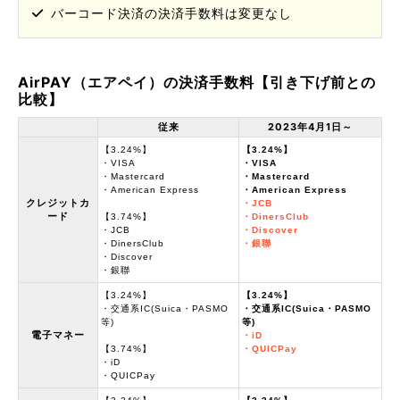
バーコード決済の決済手数料は変更なし
AirPAY（エアペイ）の決済手数料【引き下げ前との
比較】
従来
2023年4月1日～
【3.24%】
【3.24%】
・VISA
・VISA
・Mastercard
・Mastercard
・American Express
・American Express
クレジットカ
・JCB
ード
【3.74%】
・DinersClub
・JCB
・Discover
・DinersClub
・銀聯
・Discover
・銀聯
【3.24%】
【3.24%】
・交通系IC(Suica・PASMO
・交通系IC(Suica・PASMO
等)
等)
電子マネー
・iD
【3.74%】
・QUICPay
・iD
・QUICPay