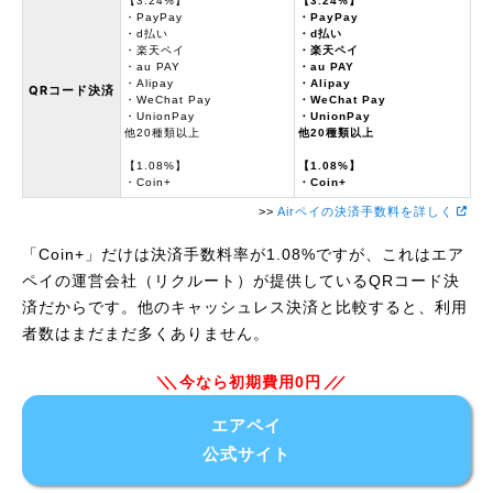
【3.24%】
【3.24%】
・PayPay
・PayPay
・d払い
・d払い
・楽天ペイ
・楽天ペイ
・au PAY
・au PAY
・Alipay
・Alipay
QRコード決済
・WeChat Pay
・WeChat Pay
・UnionPay
・UnionPay
他20種類以上
他20種類以上
【1.08%】
【1.08%】
・Coin+
・Coin+
>>
Airペイの決済手数料を詳しく
「Coin+」だけは決済手数料率が1.08%ですが、これはエア
ペイの運営会社（リクルート）が提供しているQRコード決
済だからです。他のキャッシュレス決済と比較すると、利用
者数はまだまだ多くありません。
今なら初期費用0円
エアペイ
公式サイト