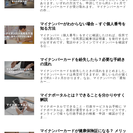
あります。いずれの方法でも、申請してから約1～2ヶ月で
マイナンバーカードが受け取れます。 マイナンバーカード
の作...
マイナンバーがわからない場合 – すぐ個人番号を
知る方法
マイナンバー（個人番号）をすぐに確認したければ、役所で
「住民票の写し」か「住民票記載事項証明書」を発行するの
がおすすめです。電話やオンラインでマイナンバーを確認す
る公...
マイナンバーカードを紛失したら？必要な手続き
の流れ
マイナンバーカードを紛失したときの流れをまとめました。
マイナンバーカードは再交付できますが、新しいものが届く
まで約1～2ヶ月かかります。なお、マイナンバーの「通知
カー...
マイナポータルとは？できることを分かりやすく
解説
マイナポータルでできること ‐ 行政サービスをお手軽に マ
イナポータルは、政府が運営するオンラインサービスです。
オンラインで様々な行政手続きの検索・申請・確認ができ
ま...
マイナンバーカードが健康保険証になる？ メリッ