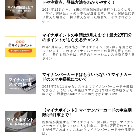
トや注意点、登録方法をわかりやすく！
2024年12月から、従来の健康保険証が発行されなくなり、
「マイナ保険証」への一本化が進みます。マイナ保険証に切
り替えた場合と、切り替えなかった場合で、それぞれどう
な...
マイナポイントの申請は9月末まで！最大2万円分
のポイントがもらえるチャンス
昨年1月から、総務省が「マイナポイント第2弾」をおこな
っています。これはマイナンバーカードの発行を促すもの
で、「条件を満たせば、任意のキャッシュレス決済で使える
ポイン...
マイナンバーカードはもういらない？マイナカー
ドのスマホ搭載について
2023年5月11日から、スマホにマイナンバーカードを搭載
できるようになった 今後はスマホだけで様々な手続きが可
能になる 現状はAndroidスマホだけが対象（iPh...
【マイナポイント】マイナンバーカードの申込期
限は9月末まで！
総務省が実施する「マイナポイント第2弾」では、マイナン
バーカードを持っている人を対象に、最大2万円分のポイン
トが付与されます。これからマイナンバーカードを作る場合
は、...