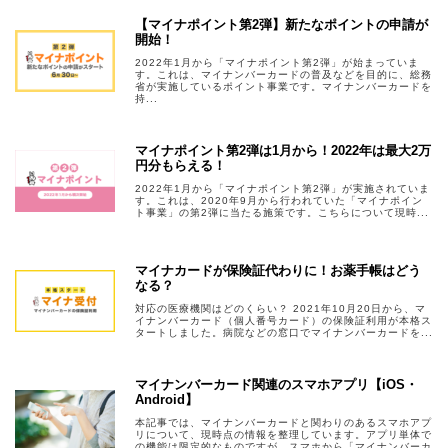
【マイナポイント第2弾】新たなポイントの申請が
開始！
2022年1月から「マイナポイント第2弾」が始まっていま
す。これは、マイナンバーカードの普及などを目的に、総務
省が実施しているポイント事業です。マイナンバーカードを
持...
マイナポイント第2弾は1月から！2022年は最大2万
円分もらえる！
2022年1月から「マイナポイント第2弾」が実施されていま
す。これは、2020年9月から行われていた「マイナポイン
ト事業」の第2弾に当たる施策です。こちらについて現時...
マイナカードが保険証代わりに！お薬手帳はどう
なる？
対応の医療機関はどのくらい？ 2021年10月20日から、マ
イナンバーカード（個人番号カード）の保険証利用が本格ス
タートしました。病院などの窓口でマイナンバーカードを...
マイナンバーカード関連のスマホアプリ【iOS・
Android】
本記事では、マイナンバーカードと関わりのあるスマホアプ
リについて、現時点の情報を整理しています。アプリ単体で
の機能は限定的なものですが、スマホから「マイナンバーカ