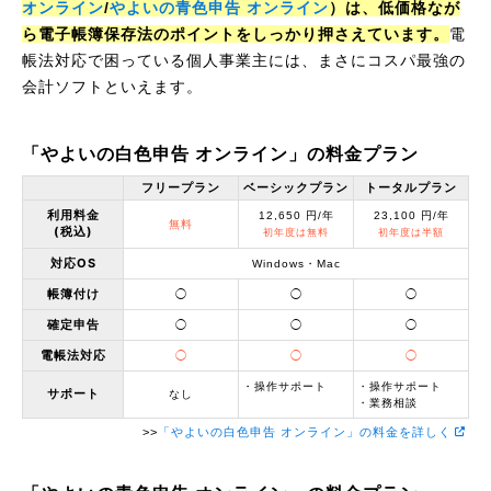
オンライン
/
やよいの青色申告 オンライン
）は、低価格なが
ら電子帳簿保存法のポイントをしっかり押さえています。
電
帳法対応で困っている個人事業主には、まさにコスパ最強の
会計ソフトといえます。
「やよいの白色申告 オンライン」の料金プラン
フリープラン
ベーシックプラン
トータルプラン
利用料金
12,650 円/年
23,100 円/年
無料
(税込)
初年度は無料
初年度は半額
対応OS
Windows・Mac
帳簿付け
◯
◯
◯
確定申告
◯
◯
◯
電帳法対応
◯
◯
◯
・操作サポート
・操作サポート
サポート
なし
・業務相談
>>
「やよいの白色申告 オンライン」の料金を詳しく