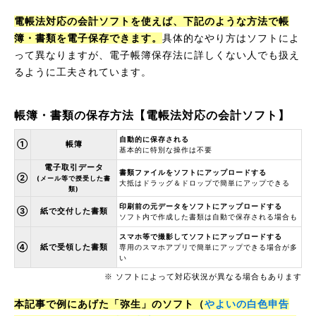
電帳法対応の会計ソフトを使えば、下記のような方法で帳
簿・書類を電子保存できます。
具体的なやり方はソフトによ
って異なりますが、電子帳簿保存法に詳しくない人でも扱え
るように工夫されています。
帳簿・書類の保存方法【電帳法対応の会計ソフト】
自動的に保存される
①
帳簿
基本的に特別な操作は不要
電子取引データ
書類ファイルをソフトにアップロードする
②
(メール等で授受した書
大抵はドラッグ＆ドロップで簡単にアップできる
類)
印刷前の元データをソフトにアップロードする
③
紙で交付した書類
ソフト内で作成した書類は自動で保存される場合も
スマホ等で撮影してソフトにアップロードする
④
紙で受領した書類
専用のスマホアプリで簡単にアップできる場合が多
い
※ ソフトによって対応状況が異なる場合もあります
本記事で例にあげた「弥生」のソフト（
やよいの白色申告