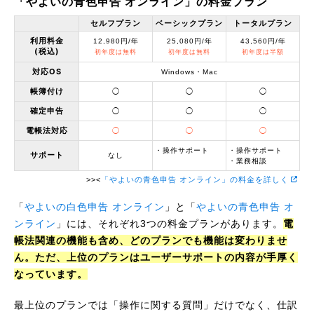
「やよいの青色申告 オンライン」の料金プラン
セルフプラン
ベーシックプラン
トータルプラン
利用料金
12,980円/年
25,080円/年
43,560円/年
(税込)
初年度は無料
初年度は無料
初年度は半額
対応OS
Windows・Mac
帳簿付け
◯
◯
◯
確定申告
◯
◯
◯
電帳法対応
◯
◯
◯
・操作サポート
・操作サポート
サポート
なし
・業務相談
>><
「やよいの青色申告 オンライン」の料金を詳しく
「
やよいの白色申告 オンライン
」と「
やよいの青色申告 オ
ンライン
」には、それぞれ3つの料金プランがあります。
電
帳法関連の機能も含め、どのプランでも機能は変わりませ
ん。ただ、上位のプランはユーザーサポートの内容が手厚く
なっています。
最上位のプランでは「操作に関する質問」だけでなく、仕訳