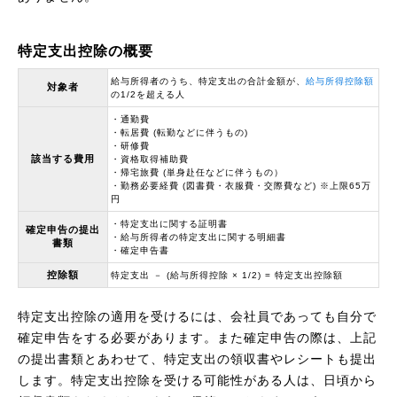
特定支出控除の概要
給与所得者のうち、特定支出の合計金額が、
給与所得控除額
対象者
の1/2を超える人
・通勤費
・転居費 (転勤などに伴うもの)
・研修費
該当する費用
・資格取得補助費
・帰宅旅費 (単身赴任などに伴うもの）
・勤務必要経費 (図書費・衣服費・交際費など) ※上限65万
円
・特定支出に関する証明書
確定申告の提出
・給与所得者の特定支出に関する明細書
書類
・確定申告書
控除額
特定支出 － (給与所得控除 × 1/2) = 特定支出控除額
特定支出控除の適用を受けるには、会社員であっても自分で
確定申告をする必要があります。また確定申告の際は、上記
の提出書類とあわせて、特定支出の領収書やレシートも提出
します。特定支出控除を受ける可能性がある人は、日頃から