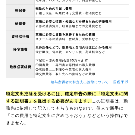
電車賃、バス代、ガソリン代、高速料金など
転勤のための引越し費用
転居費
引越し代金、転居に伴う交通費・宿泊費など
業務に必要な技術・知識などを得るための研修費用
研修費
研修の受講費用、研修会場までの交通費など
業務に必要な資格を取得するための費用
資格取得費
スクール等の受講料、教材費、受験料など
単身赴任などで、勤務地と自宅の往復にかかる費用
帰宅旅費
飛行機代、電車賃、ガソリン代、高速料金など
下記①～③の費用(合計65万円まで)
①図書費……専門書や専門紙の購入費用
勤務必要経費
②衣服費……制服や作業着の購入費用
③交際費等…取引先への接待などの費用
給与所得者の特定支出控除について – 国税庁
特定支出控除を受けるには、確定申告の際に「特定支出に関
する証明書」を提出する必要があります。
この証明書は、勤
務先に依頼して記入してもらうものなので、個人で勝手に
「この費用も特定支出に含めちゃおう」などという操作はで
きません。