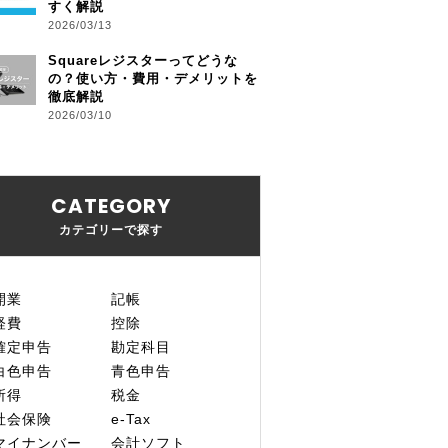
すく解説
2026/03/13
Squareレジスターってどうな
の？使い方・費用・デメリットを
徹底解説
2026/03/10
CATEGORY
カテゴリーで探す
開業
記帳
経費
控除
確定申告
勘定科目
白色申告
青色申告
所得
税金
社会保険
e-Tax
マイナンバー
会計ソフト