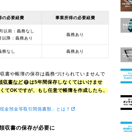
得の必要経費
事業所得の必要経費
12月以前：義務なし
義務あり
1月以降：義務あり
義務なし
義務あり
領収書や帳簿の保存は義務づけられていませんで
領収書など
は5年間保存しなくてはいけませ
なくてOKですが、もし任意で帳簿を作成したら、
「現金預金等取引関係書類」とは？
も領収書の保存が必要に