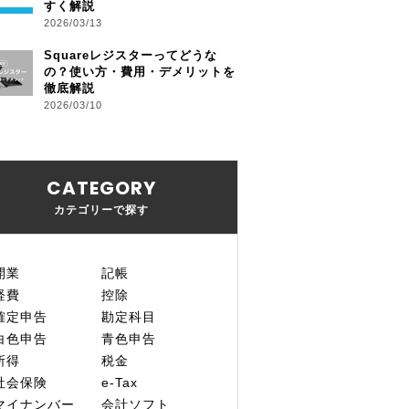
すく解説
2026/03/13
Squareレジスターってどうな
の？使い方・費用・デメリットを
徹底解説
2026/03/10
CATEGORY
カテゴリーで探す
開業
記帳
経費
控除
確定申告
勘定科目
白色申告
青色申告
所得
税金
社会保険
e-Tax
マイナンバー
会計ソフト