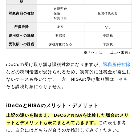
額
定期預金
対象商品の種類
保険
投資信託のみ
投資信託
所得控除
あり
なし
運用益への課税
非課税
非課税
受取額への課税
課税対象になる
非課税
※「〜」は、「以上〜未満」
iDeCoの受け取り額は課税対象になりますが、
退職所得控除
などの税制優遇が受けられるため、実質的には税金が発生し
ないケースも多いです。一方、NISAの受け取り額は、そも
そも課税対象になりません。
iDeCoとNISAのメリット・デメリット
上記の違いを踏まえ、iDeCoとNISAを比較した場合のメリ
ットとデメリットも表にまとめておきます。
この表を参考
に、自分にはどちらが合うのか検討してみてください。