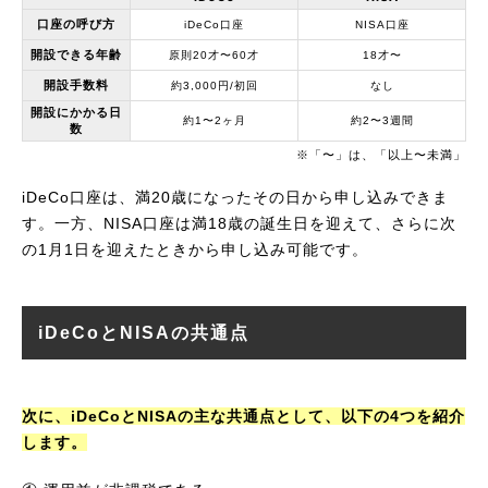
口座の呼び方
iDeCo口座
NISA口座
開設できる年齢
原則20才〜60才
18才〜
開設手数料
約3,000円/初回
なし
開設にかかる日
約1〜2ヶ月
約2〜3週間
数
※「〜」は、「以上〜未満」
iDeCo口座は、満20歳になったその日から申し込みできま
す。一方、NISA口座は満18歳の誕生日を迎えて、さらに次
の1月1日を迎えたときから申し込み可能です。
iDeCoとNISAの共通点
次に、iDeCoとNISAの主な共通点として、以下の4つを紹介
します。