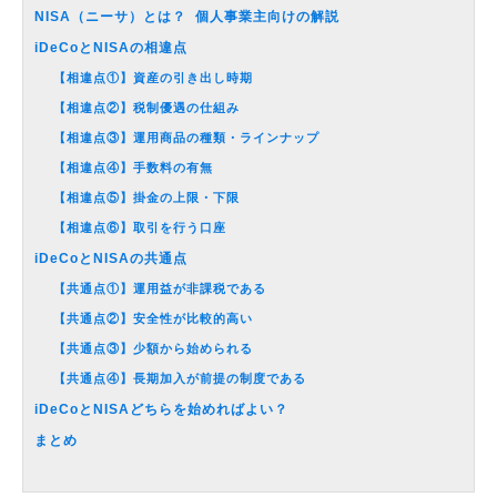
NISA（ニーサ）とは？ 個人事業主向けの解説
iDeCoとNISAの相違点
【相違点①】資産の引き出し時期
【相違点②】税制優遇の仕組み
【相違点③】運用商品の種類・ラインナップ
【相違点④】手数料の有無
【相違点⑤】掛金の上限・下限
【相違点⑥】取引を行う口座
iDeCoとNISAの共通点
【共通点①】運用益が非課税である
【共通点②】安全性が比較的高い
【共通点③】少額から始められる
【共通点④】長期加入が前提の制度である
iDeCoとNISAどちらを始めればよい？
まとめ