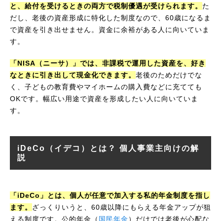
と、給付を受けるときの両方で税制優遇が受けられます。
た
だし、老後の資産形成に特化した制度なので、60歳になるま
で資産を引き出せません。資金に余裕がある人に向いていま
す。
「NISA（ニーサ）」では、非課税で運用した資産を、好き
なときに引き出して現金化できます。
老後のためだけでな
く、子どもの教育費やマイホームの購入費などに充てても
OKです。幅広い用途で資産を形成したい人に向いていま
す。
iDeCo（イデコ）とは？ 個人事業主向けの解
説
「iDeCo」とは、個人が任意で加入する私的年金制度を指し
ます。
ざっくりいうと、60歳以降にもらえる年金アップが狙
える制度です。公的年金（
国民年金
）だけでは老後が心配な