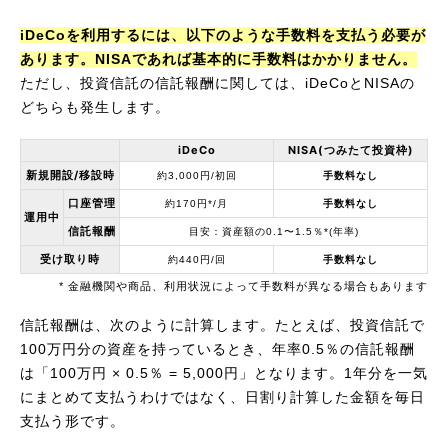
iDeCoを利用するには、以下のような手数料を支払う必要が
あります。NISAであれば基本的に手数料はかかりません。
ただし、投資信託の信託報酬に関しては、iDeCoとNISAの
どちらも発生します。
iDeCo
NISA
(つみたて投資枠)
新規開設/移設時
約3,000円/初回
手数料なし
口座管理
約170円*/月
手数料なし
運用中
信託報酬
目安：資産額の0.1〜1.5％*(年率)
受け取り時
約440円/回
手数料なし
* 金融機関や商品、利用状況によって手数料が異なる場合もあります
信託報酬は、次のように計算します。たとえば、投資信託で
100万円分の資産を持っているとき、年率0.5％の信託報酬
は「100万円 × 0.5％ = 5,000円」となります。1年分を一気
にまとめて支払うわけではなく、日割り計算した金額を毎日
支払う形です。