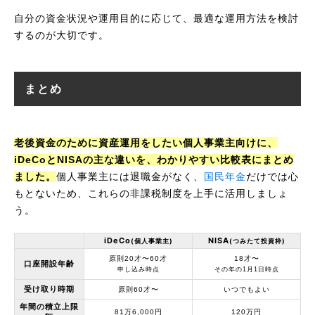
自分の資金状況や運用目的に応じて、最適な運用方法を検討
するのが大切です。
まとめ
老後資金のために資産運用をしたい個人事業主向けに、
iDeCoとNISAの主な違いを、わかりやすい比較表にまとめ
ました。
個人事業主には退職金がなく、
国民年金
だけでは心
もとないため、これらの非課税制度を上手に活用しましょ
う。
iDeCo
NISA
(個人事業主)
(つみたて投資枠)
原則20才〜60才
18才〜
口座開設年齢
申し込み時点
その年の1月1日時点
受け取り時期
原則60才〜
いつでもよい
年間の積立上限
81万6,000円
120万円